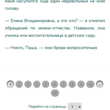
меня насупился. Еще один недовольный на мою
голову.
— Елена Владимировна, а это кто? — я отметил
обращение по имени-отчеству. Наверное, она
училка или воспитательница в детском саду.
— Никто, Паша, — мои брови вопросительно
...
1
2
3
4
5
6
7
8
9
10
58
Перейти на страницу: