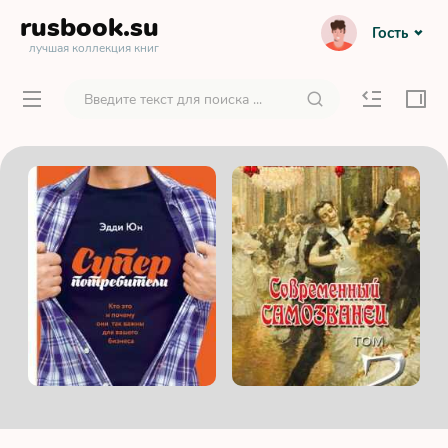
rusbook
.su
Гость
лучшая коллекция книг