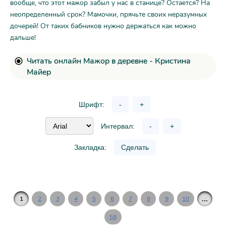
вообще, что этот мажор забыл у нас в станице? Остается? На
неопределенный срок? Мамочки, прячьте своих неразумных
дочерей! От таких бабников нужно держаться как можно
дальше!
Читать онлайн Мажор в деревне - Кристина
Майер
Шрифт:
-
+
Интервал:
-
+
Закладка:
Сделать
...
1
2
3
4
5
6
7
8
9
10
58