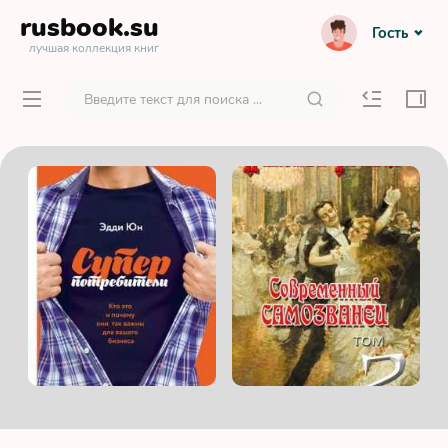
rusbook
.su
Гость
лучшая коллекция книг