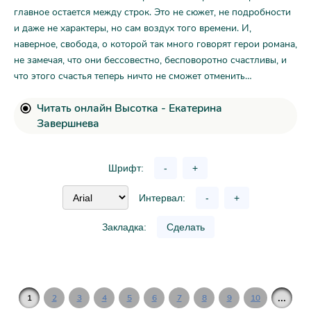
главное остается между строк. Это не сюжет, не подробности
и даже не характеры, но сам воздух того времени. И,
наверное, свобода, о которой так много говорят герои романа,
не замечая, что они бессовестно, бесповоротно счастливы, и
что этого счастья теперь ничто не сможет отменить…
Читать онлайн Высотка - Екатерина
Завершнева
Шрифт:
-
+
Интервал:
-
+
Закладка:
Сделать
...
1
2
3
4
5
6
7
8
9
10