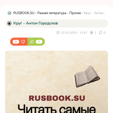
RUSBOOK.SU
»
Разная литература
»
Прочее
» Круг - Антон Городсков
Круг - Антон Городсков
10.10.2025 - 13:01
1
0
0
0