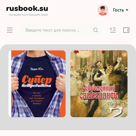
rusbook
.su
Гость
лучшая коллекция книг