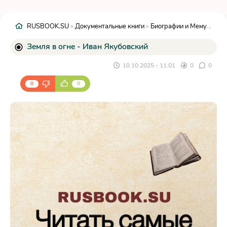
RUSBOOK.SU
»
Документальные книги
»
Биографии и Мемуары
» 
Земля в огне - Иван Якубовский
10.10.2025 - 11:01
0
0
0
0