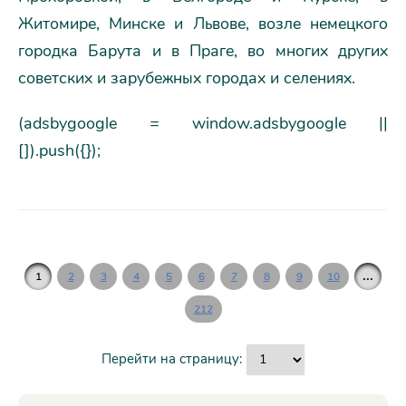
Житомире, Минске и Львове, возле немецкого
городка Барута и в Праге, во многих других
советских и зарубежных городах и селениях.
(adsbygoogle = window.adsbygoogle ||
[]).push({});
...
1
2
3
4
5
6
7
8
9
10
212
Перейти на страницу: