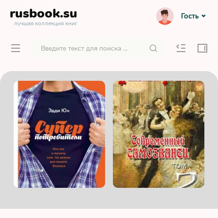
rusbook
.su
Гость
лучшая коллекция книг