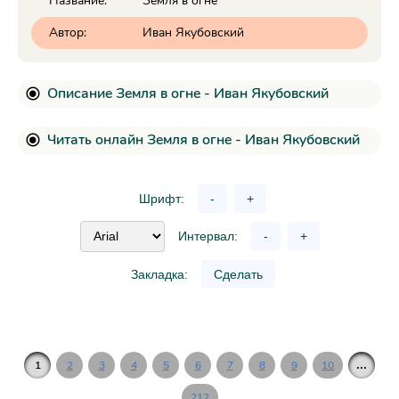
Название:
Земля в огне
Автор:
Иван Якубовский
Описание Земля в огне - Иван Якубовский
Читать онлайн Земля в огне - Иван Якубовский
Шрифт:
-
+
Интервал:
-
+
Закладка:
Сделать
...
1
2
3
4
5
6
7
8
9
10
212