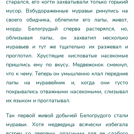
старался, его когти захватывали только горький
мусор. Взбудораженные муравьи ринулись на
своего обидчика, облепили его лапы, живот,
морду. Белогрудый сперва растерялся, но,
облизывая лапы, он захватил несколько
муравьев и тут же тщательно их разжевал и
проглотил. Хрустящие кисловатые насекомые
пришлись ему по вкусу. Медвежонок смекнул,
что к чему. Теперь он умышленно клал передние
лапы на муравейник и, когда они густо
покрывались отважными насекомыми, слизывал
их языком и проглатывал.
Так первой живой добычей Белогрудого стали
муравьи. Хотя медведица всячески избегала
встреч со зверями, опасными для ее слабого