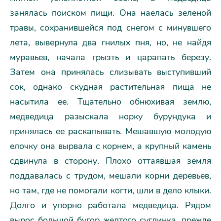
занялась поиском пищи. Она наелась зеленой
травы, сохранившейся под снегом с минувшего
лета, вывернула два гнилых пня, но, не найдя
муравьев, начала грызть и царапать березу.
Затем она принялась слизывать выступивший
сок, однако скудная растительная пища не
насытила ее. Тщательно обнюхивая землю,
медведица разыскала норку бурундука и
принялась ее раскапывать. Мешавшую молодую
елочку она вырвала с корнем, а крупный камень
сдвинула в сторону. Плохо оттаявшая земля
поддавалась с трудом, мешали корни деревьев,
но там, где не помогали когти, шли в дело клыки.
Долго и упорно работала медведица. Рядом
вырос большой бугор желтого суглинка, прежде