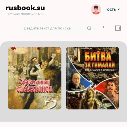
rusbook
.su
Гость
лучшая коллекция книг