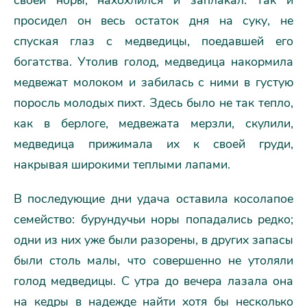
своей норы, нахохлился и заплакал. Так и
просидел он весь остаток дня на суку, не
спуская глаз с медведицы, поедавшей его
богатства. Утолив голод, медведица накормила
медвежат молоком и забилась с ними в густую
поросль молодых пихт. Здесь было не так тепло,
как в берлоге, медвежата мерзли, скулили,
медведица прижимала их к своей груди,
накрывая широкими теплыми лапами.
В последующие дни удача оставила косолапое
семейство: бурундучьи норы попадались редко;
одни из них уже были разорены, в других запасы
были столь малы, что совершенно не утоляли
голод медведицы. С утра до вечера лазала она
на кедры в надежде найти хотя бы несколько