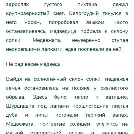
зарослях густого пихтача лежал
крупнозернистый снег. Белогрудый ткнулся в
него носом, попробовал языком. Часто
останавливаясь, медведица побрела к склону
сопки. Медвежата, неуверенно ступая
неокрепшими лапками, едва поспевали за ней.
Не рад весне медведь
Выйдя на солнопёчный склон сопки, медвежья
семья остановилась на поляне у скалистого
обрыва. Здесь было тепло и затишно.
Шуршащие под лапами прошлогодние листья
дуба и липы источали терпкий запах.
Медвежата, пригретые солнцем, улеглись на
мягкой узколистной осоке, а медведица