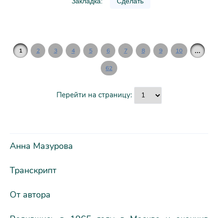
Закладка:
Сделать
...
1
2
3
4
5
6
7
8
9
10
62
Перейти на страницу:
Анна Мазурова
Транскрипт
От автора