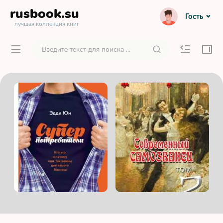
rusbook
.su
Гость
лучшая коллекция книг