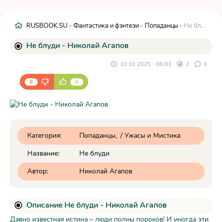
RUSBOOK.SU
»
Фантастика и фэнтези
»
Попаданцы
» Не блуди - Николай Агапов
Не блуди - Николай Агапов
10.10.2025 - 06:01
2
0
0
0
Категория:
Попаданцы
/
Ужасы и Мистика
Название:
Не блуди
Автор:
Николай Агапов
Описание Не блуди - Николай Агапов
Давно известная истина – люди полны пороков! И иногда эти