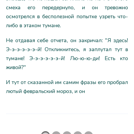
смеха его передернуло, и он тревожно
осмотрелся в бесполезной попытке узреть что-
либо в этаком тумане.
Не отдавая себе отчета, он закричал: "Я здесь!
Э-э-э-э-э-э-й! Откликнитесь, я заплутал тут в
тумане! Э-э-э-э-э-э-й! Лю-ю-ю-ди! Есть кто
живой?"
И тут от сказанной им самим фразы его пробрал
лютый февральский мороз, и он