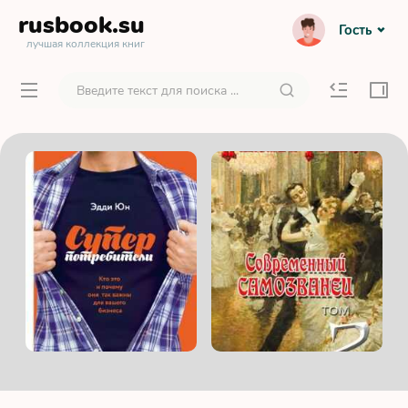
rusbook
.su
Гость
лучшая коллекция книг