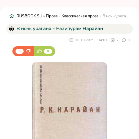
RUSBOOK.SU
»
Проза
»
Классическая проза
» В ночь урагана - Разипурам Нарайан
В ночь урагана - Разипурам Нарайан
10.10.2025 - 04:01
2
0
0
0