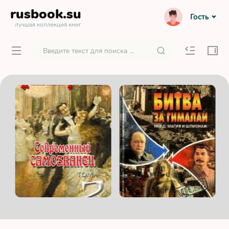
rusbook
.su
Гость
лучшая коллекция книг