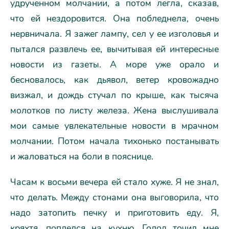
удрученном молчании, а потом легла, сказав,
что ей нездоровится. Она побледнела, очень
нервничала. Я зажег лампу, сел у ее изголовья и
пытался развлечь ее, вычитывая ей интересные
новости из газеты. А море уже орало и
бесновалось, как дьявол, ветер кровожадно
визжал, и дождь стучал по крыше, как тысяча
молотков по листу железа. Жена выслушивала
мои самые увлекательные новости в мрачном
молчании. Потом начала тихонько постанывать
и жаловаться на боли в пояснице.
Часам к восьми вечера ей стало хуже. Я не знал,
что делать. Между стонами она выговорила, что
надо затопить печку и приготовить еду. Я,
кряхтя, поплелся на кухню. Голод точил мне