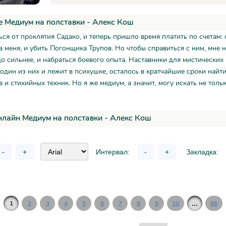
 Медиум на полставки - Алекс Кош
ься от проклятия Садако, и теперь пришло время платить по счетам: с
а меня, и убить Погонщика Трупов. Но чтобы справиться с ним, мне 
до сильнее, и набраться боевого опыта. Наставники для мистических
ь один из них и лежит в психушке, осталось в кратчайшие сроки найт
в и стихийных техник. Но я же медиум, а значит, могу искать не толь
нлайн Медиум на полставки - Алекс Кош
-
+
Интервал:
-
+
Закладка:
...
1
2
3
4
5
6
7
8
9
10
66