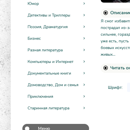
Юмор
Описание
Детективы и Триллеры
Я смог избавит
Поэзия, Драматургия
пострадал из-з
сильнее, гораз
Бизнес
уже есть, пуст
боевых искусст
Разная литература
живых…
Компьютеры и Интернет
Читать о
Документальные книги
Домоводство, Дом и семья
Шрифт:
Приключения
Старинная литература
Меню