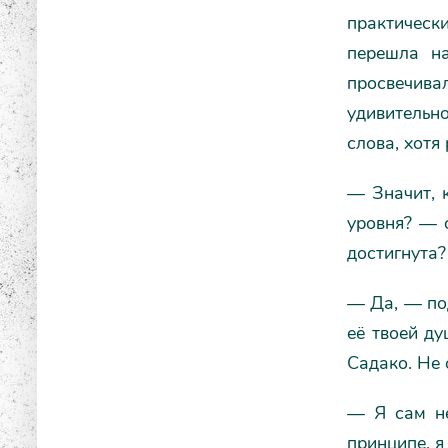
практическ
перешла на
просвечива
удивительн
слова, хотя
— Значит, 
уровня? — о
достигнута?
— Да, — под
её твоей ду
Садако. Не 
— Я сам не
принципе, я