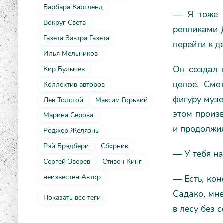
Барбара Картленд
— Я тоже 
Вокруг Света
репликами Д
Газета Завтра Газета
перейти к д
Илья Мельников
Он создал 
Кир Булычев
целое. Смот
Коллектив авторов
фигуру музе
Лев Толстой
Максим Горький
этом произв
Марина Серова
и продолжил
Роджер Желязны
Рэй Брэдбери
Сборник
— У тебя на
Сергей Зверев
Стивен Кинг
неизвестен Автор
— Есть, кон
Садако, мне
Показать все теги
в лесу без 