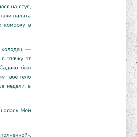
лся на стул,
-таки палата
ю коморку в
ё колодец, —
 в спячку от
 Садако был
му твоё тело
е недели, а
ешалась Мей
олненной»,