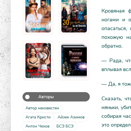
Кровяная ф
ногами и 
опасаться,
похожую на
обратно.
— Рада, чт
вплывая всл
— Да, я тож
Авторы
Сказать, ч
няньки, уби
Автор неизвестен
собирая час
Агата Кристи
Айзек Азимов
это определ
Антон Чехов
БСЭ БСЭ