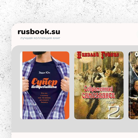
rusbook
.su
лучшая коллекция книг