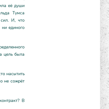
ила её души
альда Тумса
сил. И, что
 ни единого
ределенного
та цель была
сто насытить
но не сожрёт
контракт? В