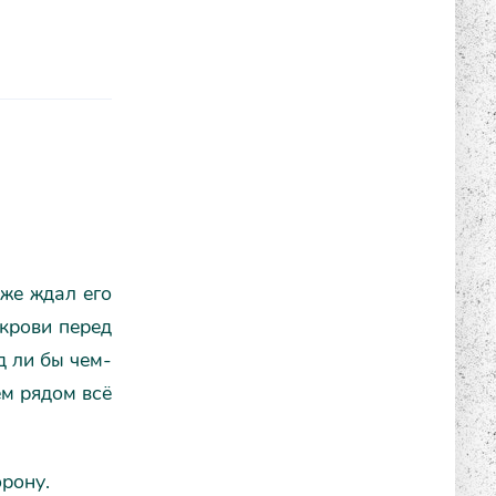
аже ждал его
 крови перед
д ли бы чем-
ем рядом всё
рону.