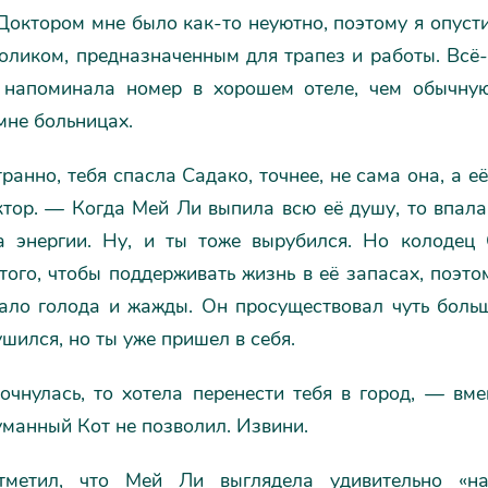
Доктором мне было как-то неуютно, поэтому я опусти
оликом, предназначенным для трапез и работы. Всё
 напоминала номер в хорошем отеле, чем обычну
мне больницах.
ранно, тебя спасла Садако, точнее, не сама она, а е
тор. — Когда Мей Ли выпила всю её душу, то впала
а энергии. Ну, и ты тоже вырубился. Но колодец
того, чтобы поддерживать жизнь в её запасах, поэто
вало голода и жажды. Он просуществовал чуть больш
шился, но ты уже пришел в себя.
очнулась, то хотела перенести тебя в город, — вм
манный Кот не позволил. Извини.
тметил, что Мей Ли выглядела удивительно «нап