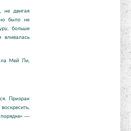
, не двигая
но было не
уру, больше
и вливалась
ала Мей Ли,
ся. Призрак
 воскресить,
в порядке» —