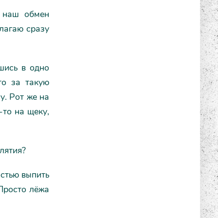
 наш обмен
длагаю сразу
шись в одно
что за такую
у. Рот же на
-то на щеку,
лятия?
остью выпить
 Просто лёжа