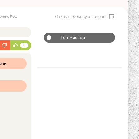
Алекс Кош
Открыть боковую панель
Топ месяца
К
0
ези