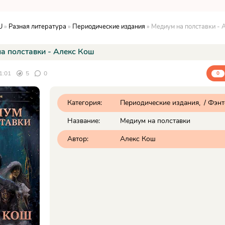
U
»
Разная литература
»
Периодические издания
» Медиум на полставки - 
а полставки - Алекс Кош
1:01
5
0
0
Категория:
Периодические издания
/
Фэнт
Название:
Медиум на полставки
Автор:
Алекс Кош