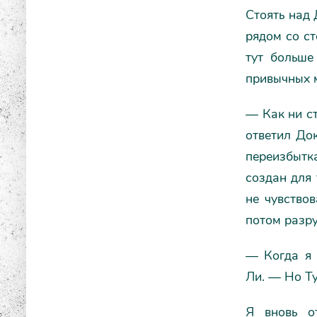
Стоять над 
рядом со ст
тут больше
привычных 
— Как ни ст
ответил Док
переизбытк
создан для 
не чувство
потом разру
— Когда я 
Ли. — Но Ту
Я вновь о