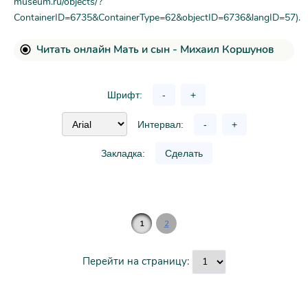
museum.ru/objects/?
ContainerID=6735&ContainerType=62&objectID=6736&langID=57).
Читать онлайн Мать и сын - Михаил Коршунов
Шрифт:
-
+
Интервал:
-
+
Закладка:
Сделать
1
2
Перейти на страницу: