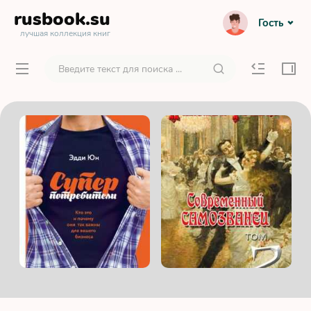
rusbook
.su
Гость
лучшая коллекция книг