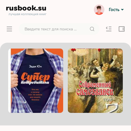
rusbook
.su
Гость
лучшая коллекция книг