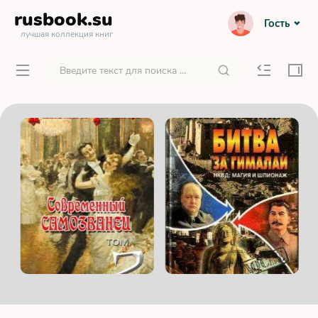
rusbook
.su
Гость
лучшая коллекция книг