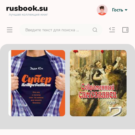
rusbook
.su
Гость
лучшая коллекция книг