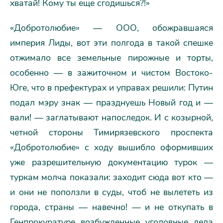
хватай! Кому ты еще сгодишься?!»
«Добротолюбие» — ООО, обожравшаяся
империя Лиды, вот эти полгода в такой спешке
отжимало все земельные пирожные и торты,
особенно — в зажиточном и чистом Востоко-
Юге, что в префектурах и управах решили: Путин
подал мэру знак — празднуешь Новый год и —
вали! — заглатывают напоследок. И с козырной,
четной стороны Тимирязевского проспекта
«Добротолюбие» с ходу вышибло оформивших
уже разрешительную документацию турок —
туркам молча показали: заходит сюда вот кто —
и они не поползли в суды, чтоб не вылететь из
города, страны — навечно! — и не откупать в
Генпрокуратуре возбужденные уголовные дела