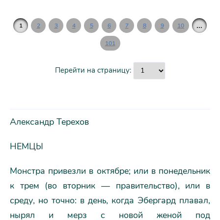
...
1
2
3
4
5
6
7
8
9
10
101
Перейти на страницу:
Александр Терехов
НЕМЦЫ
Монстра привезли в октябре; или в понедельник
к трем (во вторник — правительство), или в
среду, но точно: в день, когда Эбергард плавал,
нырял и мерз с новой женой под