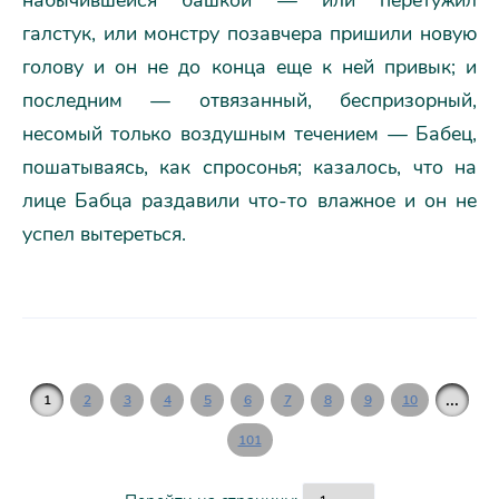
набычившейся башкой — или перетужил
галстук, или монстру позавчера пришили новую
голову и он не до конца еще к ней привык; и
последним — отвязанный, беспризорный,
несомый только воздушным течением — Бабец,
пошатываясь, как спросонья; казалось, что на
лице Бабца раздавили что-то влажное и он не
успел вытереться.
...
1
2
3
4
5
6
7
8
9
10
101