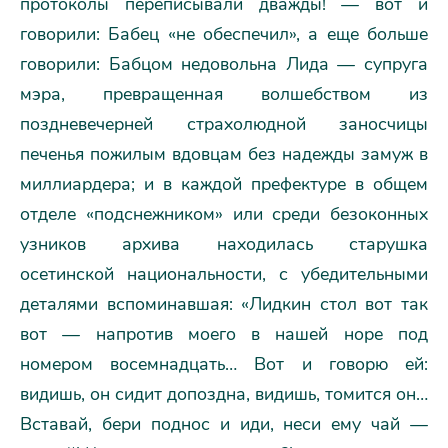
протоколы переписывали дважды! — вот и
говорили: Бабец «не обеспечил», а еще больше
говорили: Бабцом недовольна Лида — супруга
мэра, превращенная волшебством из
поздневечерней страхолюдной заносчицы
печенья пожилым вдовцам без надежды замуж в
миллиардера; и в каждой префектуре в общем
отделе «подснежником» или среди безоконных
узников архива находилась старушка
осетинской национальности, с убедительными
деталями вспоминавшая: «Лидкин стол вот так
вот — напротив моего в нашей норе под
номером восемнадцать… Вот и говорю ей:
видишь, он сидит допоздна, видишь, томится он…
Вставай, бери поднос и иди, неси ему чай —