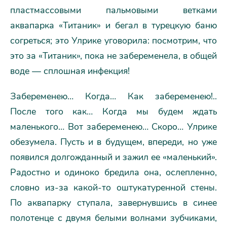
пластмассовыми пальмовыми ветками
аквапарка «Титаник» и бегал в турецкую баню
согреться; это Улрике уговорила: посмотрим, что
это за «Титаник», пока не забеременела, в общей
воде — сплошная инфекция!
Забеременею… Когда… Как забеременею!..
После того как… Когда мы будем ждать
маленького… Вот забеременею… Скоро… Улрике
обезумела. Пусть и в будущем, впереди, но уже
появился долгожданный и зажил ее «маленький».
Радостно и одиноко бредила она, ослепленно,
словно из-за какой-то оштукатуренной стены.
По аквапарку ступала, завернувшись в синее
полотенце с двумя белыми волнами зубчиками,