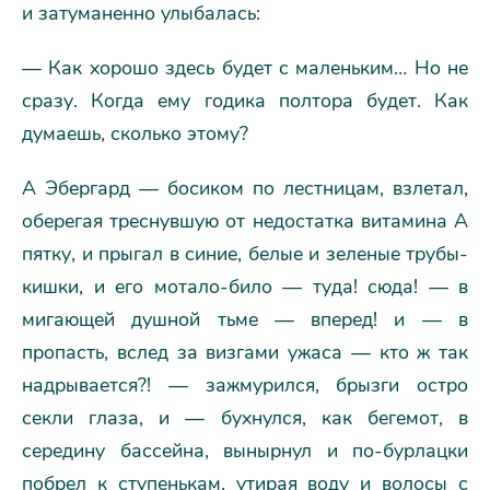
и затуманенно улыбалась:
— Как хорошо здесь будет с маленьким… Но не
сразу. Когда ему годика полтора будет. Как
думаешь, сколько этому?
А Эбергард — босиком по лестницам, взлетал,
оберегая треснувшую от недостатка витамина А
пятку, и прыгал в синие, белые и зеленые трубы-
кишки, и его мотало-било — туда! сюда! — в
мигающей душной тьме — вперед! и — в
пропасть, вслед за визгами ужаса — кто ж так
надрывается?! — зажмурился, брызги остро
секли глаза, и — бухнулся, как бегемот, в
середину бассейна, вынырнул и по-бурлацки
побрел к ступенькам, утирая воду и волосы с