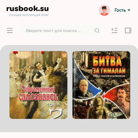
rusbook
.su
Гость
лучшая коллекция книг