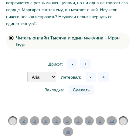
встречается с разными женщинами, но ни одна не трогает его
сердце. Маргарет снится ему, он мечтает о ней. Неужели
ничего нельзя исправить? Неужели нельзя вернуть ее —
единственную?..
Читать онлайн Тысяча и один мужчина - Ирэн
Бург
Шрифт:
-
+
Интервал:
-
+
Закладка:
Сделать
...
1
2
3
4
5
6
7
8
9
10
40