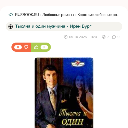
RUSBOOK.SU
»
Любовные романы
»
Короткие любовные романы
»
Тысяча и один мужчина - Ирэн Бург
09.10.2025 - 16:01
2
0
0
0