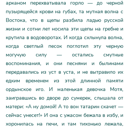
арканом перехватывала горло — до черной
пузырящейся крови на губах, та мутная волна с
Востока, что в щепы разбила ладью русской
жизни и сотни лет носила эти щепы на гребне и
крутила в водоворотах. И когда схлынула волна,
когда светлый песок поглотил эту черную
могучую силу — остались смутные
воспоминания, и они песнями и былинами
передавались из уст в уста, и не вытравило их
едким временем из этой длинной памяти
ордынское иго. И маленькая девочка Мотя,
заигравшись во дворе до сумерек, слышала от
матери: «А ну домой! А то вон татарин скачет —
сейчас унесет!» И она с ужасом бежала в избу, и
хоронилась на печи, и там тихонько лежала,