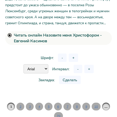
предстоит до ужаса обыкновенно — в поселке Розы
Люксембург, среди угрюмых женщин в телогрейках и мужчин
советского кроя. А на дворе между тем — восьмидесятые,
гремит Олимпиада, и страна, танцуя, движется к пропасти…
Читать онлайн Назовите меня Христофором -
Евгений Касимов
Шрифт:
-
+
Интервал:
-
+
Закладка:
Сделать
...
1
2
3
4
5
6
7
8
9
10
70