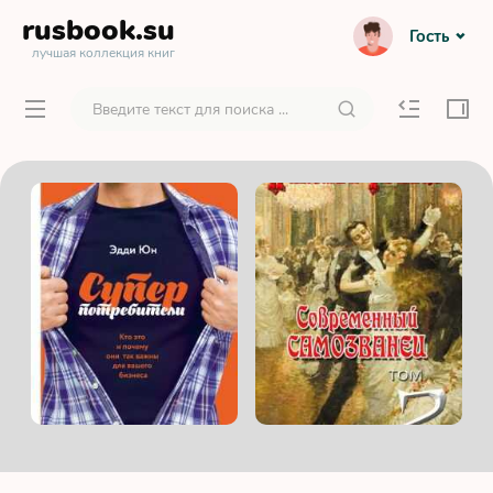
rusbook
.su
Гость
лучшая коллекция книг