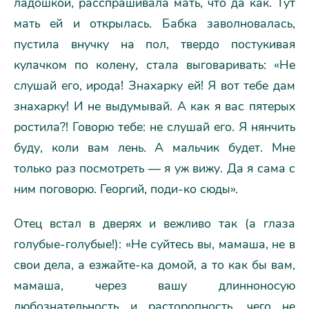
ладошкой, расспрашивала мать, что да как. Тут
мать ей и открылась. Бабка заволновалась,
пустила внучку на пол, твердо постукивая
кулачком по колену, стала выговаривать: «Не
слушай его, ирода! Знахарку ей! Я вот тебе дам
знахарку! И не выдумывай. А как я вас пятерых
ростила?! Говорю тебе: не слушай его. Я нянчить
буду, коли вам лень. А мальчик будет. Мне
только раз посмотреть — я уж вижу. Да я сама с
ним поговорю. Георгий, поди-ко сюды».
Отец встал в дверях и вежливо так (а глаза
голубые-голубые!): «Не суйтесь вы, мамаша, не в
свои дела, а езжайте-ка домой, а то как бы вам,
мамаша, через вашу длинноносую
любознательность и расторопность, чего не