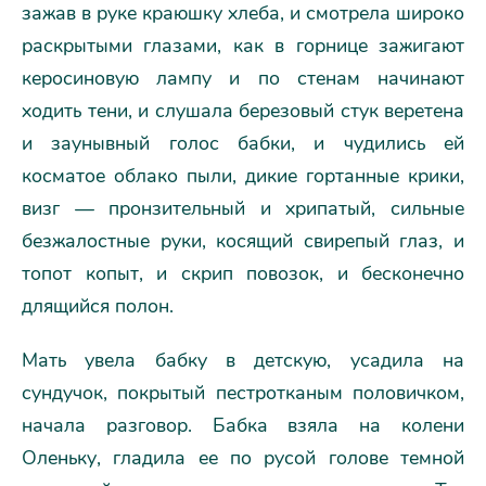
зажав в руке краюшку хлеба, и смотрела широко
раскрытыми глазами, как в горнице зажигают
керосиновую лампу и по стенам начинают
ходить тени, и слушала березовый стук веретена
и заунывный голос бабки, и чудились ей
косматое облако пыли, дикие гортанные крики,
визг — пронзительный и хрипатый, сильные
безжалостные руки, косящий свирепый глаз, и
топот копыт, и скрип повозок, и бесконечно
длящийся полон.
Мать увела бабку в детскую, усадила на
сундучок, покрытый пестротканым половичком,
начала разговор. Бабка взяла на колени
Оленьку, гладила ее по русой голове темной