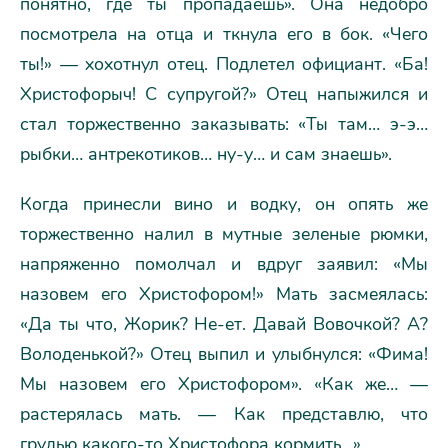
понятно, где ты пропадаешь». Она недобро
посмотрела на отца и ткнула его в бок. «Чего
ты!» — хохотнул отец. Подлетел официант. «Ба!
Христофорыч! С супругой?» Отец напыжился и
стал торжественно заказывать: «Ты там… э-э…
рыбки… антрекотиков… ну-у… и сам знаешь».
Когда принесли вино и водку, он опять же
торжественно налил в мутные зеленые рюмки,
напряженно помолчал и вдруг заявил: «Мы
назовем его Христофором!» Мать засмеялась:
«Да ты что, Жорик? Не-ет. Давай Вовочкой? А?
Володенькой?» Отец выпил и улыбнулся: «Фима!
Мы назовем его Христофором». «Как же… —
растерялась мать. — Как представлю, что
грудью какого-то Христофора кормить…»