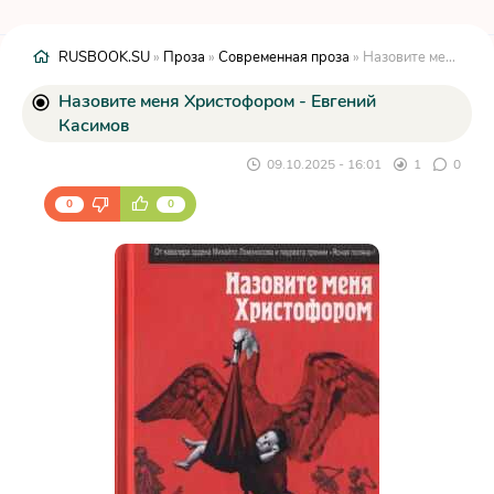
RUSBOOK.SU
»
Проза
»
Современная проза
» Назовите меня Христофором - Евгений Касимов
Назовите меня Христофором - Евгений
Касимов
09.10.2025 - 16:01
1
0
0
0