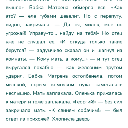
вышло». Бабка Матрена обмерла вся. «Как
это? — еле губами шевелит. Но с перепугу,
видно, закричала: — Да ты, милок, мне не
угрожай! Управу-то… найду на тебя!» Но отец
уже не слушал ее. «И откуда только такие
берутся? — задумчиво сказал он и шагнул из
комнаты. — Кому мать, а кому…» — и тут отец
выругался похабно — как железным прутом
ударил. Бабка Матрена остолбенела, потом
мышкой, серым комочком пуха заметалась
неслышно. Мать заплакала. Оленька прижалась
к матери и тоже заплакала. «Георгий!» — без сил
закричала мать. «К свиням собачим!» — был
ответ из прихожей. Хлопнула дверь.