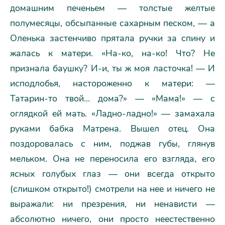
домашним печеньем — толстые желтые
полумесяцы, обсыпанные сахарным песком, — а
Оленька застенчиво прятала ручки за спину и
жалась к матери. «На-ко, на-ко! Что? Не
признала баушку? И-и, ты ж моя ласточка! — И
исподлобья, настороженно к матери: —
Татарин-то твой… дома?» — «Мама!» — с
оглядкой ей мать. «Ладно-ладно!» — замахала
руками бабка Матрена. Вышел отец. Она
поздоровалась с ним, поджав губы, глянув
мельком. Она не переносила его взгляда, его
ясных голубых глаз — они всегда открыто
(слишком открыто!) смотрели на нее и ничего не
выражали: ни презрения, ни ненависти —
абсолютно ничего, они просто неестественно