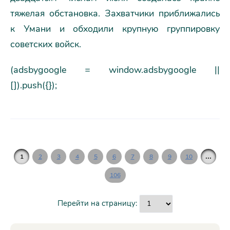
тяжелая обстановка. Захватчики приближались
к Умани и обходили крупную группировку
советских войск.
(adsbygoogle = window.adsbygoogle ||
[]).push({});
...
1
2
3
4
5
6
7
8
9
10
106
Перейти на страницу: