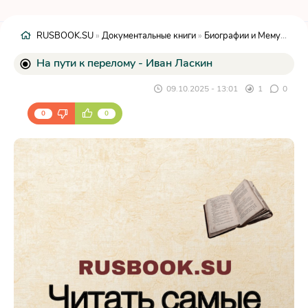
RUSBOOK.SU
»
Документальные книги
»
Биографии и Мемуары
» 
На пути к перелому - Иван Ласкин
09.10.2025 - 13:01
1
0
0
0