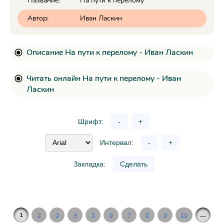
Название:
На пути к перелому
Автор:
Иван Ласкин
Описание На пути к перелому - Иван Ласкин
Читать онлайн На пути к перелому - Иван
Ласкин
Шрифт:
-
+
Интервал:
-
+
Закладка:
Сделать
...
1
2
3
4
5
6
7
8
9
10