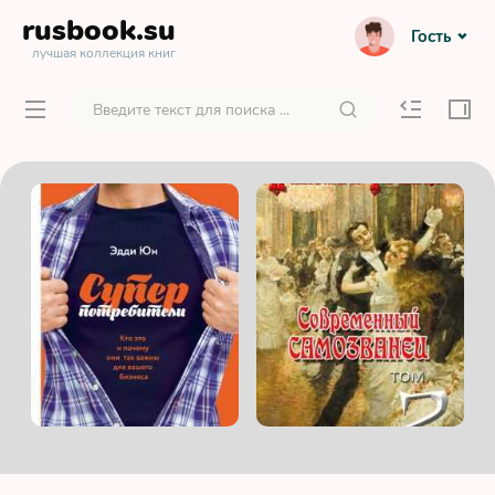
rusbook
.su
Гость
лучшая коллекция книг