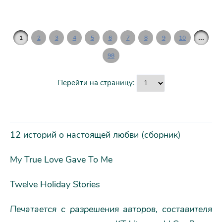
...
1
2
3
4
5
6
7
8
9
10
98
Перейти на страницу:
12 историй о настоящей любви (сборник)
My True Love Gave To Me
Twelve Holiday Stories
Печатается с разрешения авторов, составителя