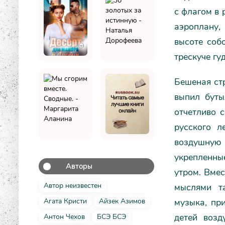
с флагом в 
аэроплану,
высоте соб
трескуче гу
Бешеная стр
выпил буты
отчетливо 
русского л
воздушную п
укрепленны
Авторы
утром. Вмес
Автор неизвестен
мыслями т
музыка, пр
Агата Кристи
Айзек Азимов
детей возд
Антон Чехов
БСЭ БСЭ