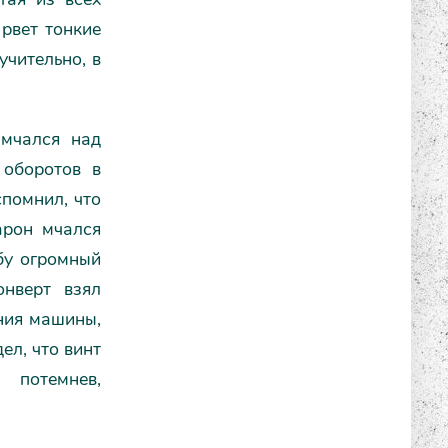
 рвет тонкие
учительно, в
 мчался над
 оборотов в
спомнил, что
арон мчался
бу огромный
онверт взял
ния машины,
ел, что винт
 потемнев,