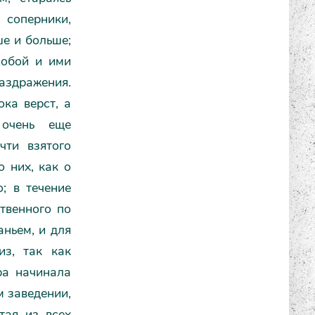
 соперники,
ше и больше;
собой и ими
аздражения.
ка верст, а
 очень еще
чти взятого
о них, как о
; в течение
твенного по
ньем, и для
из, так как
ра начинала
м заведении,
тая из всех