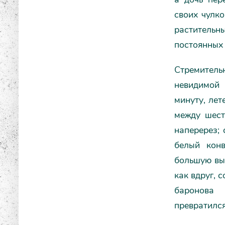
своих чулко
растительны
постоянных 
Стремитель
невидимой 
минуту, лет
между шест
наперерез;
белый конв
большую вы
как вдруг, 
баронова 
превратился