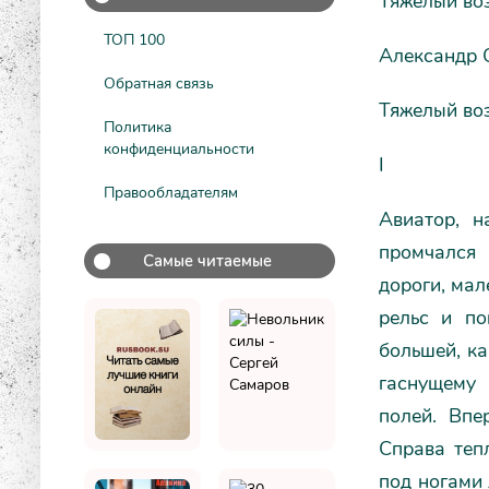
Тяжелый во
ТОП 100
Александр 
Обратная связь
Тяжелый во
Политика
конфиденциальности
I
Правообладателям
Авиатор, н
промчался 
Самые читаемые
дороги, мал
рельс и по
большей, ка
гаснущему 
полей. Впе
Справа тепл
под ногами 