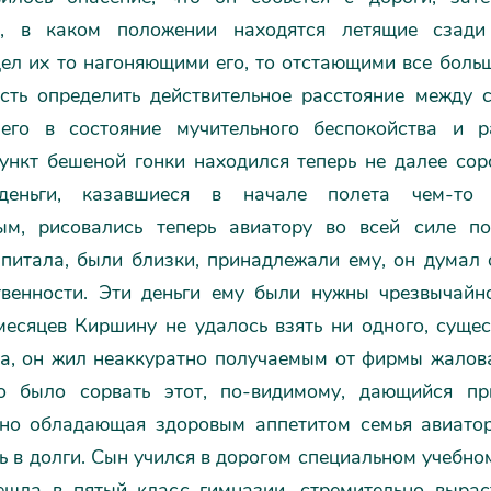
ь, в каком положении находятся летящие сзади
ел их то нагоняющими его, то отстающими все боль
сть определить действительное расстояние между 
его в состояние мучительного беспокойства и р
ункт бешеной гонки находился теперь не далее соро
деньги, казавшиеся в начале полета чем-то
ым, рисовались теперь авиатору во всей силе по
питала, были близки, принадлежали ему, он думал 
твенности. Эти деньги ему были нужны чрезвычайно
месяцев Киршину не удалось взять ни одного, сущес
за, он жил неаккуратно получаемым от фирмы жалова
 было сорвать этот, по-видимому, дающийся пр
 но обладающая здоровым аппетитом семья авиато
ь в долги. Сын учился в дорогом специальном учебно
ешла в пятый класс гимназии, стремительно вырас