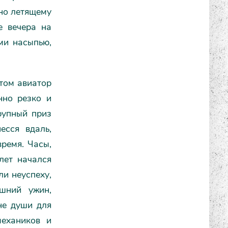
ьно летящему
е вечера на
ми насыпью,
етом авиатор
нно резко и
рупный приз
есся вдаль,
время. Часы,
лет начался
ли неуспеху,
шний ужин,
не души для
механиков и