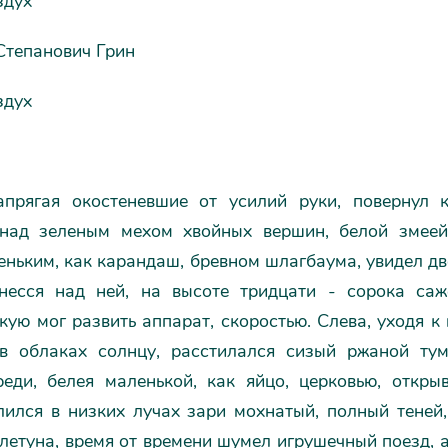
здух
Степанович Грин
здух
апрягая окостеневшие от усилий руки, повернул к
над зеленым мехом хвойных вершин, белой змее
еньким, как карандаш, бревном шлагбаума, увидел д
несся над ней, на высоте тридцати - сорока са
кую мог развить аппарат, скоростью. Слева, уходя к
в облаках солнцу, расстилался сизый ржаной ту
реди, белея маленькой, как яйцо, церковью, открыв
ился в низких лучах зари мохнатый, полный теней,
летуна, время от времени шумел игрушечный поезд, 