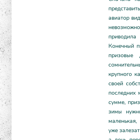
представит
авиатор вид
невозможно
приводила 
Конечный п
призовые 
сомнительн
крупного ка
своей собс
последних 
сумме, при
зимы нужно
маленькая,
уже залезат
а дочь пер