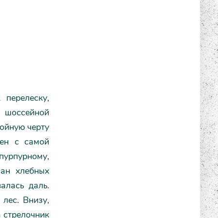
 перелеску,
й шоссейной
войную черту
жен с самой
 пурпурному,
ман хлебных
алась даль.
 лес. Внизу,
а стрелочник