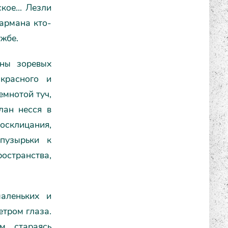
ое... Лезли
Фармана кто-
жбе.
аны зоревых
красного и
емнотой туч,
лан несся в
осклицания,
пузырьки к
странства,
аленьких и
етром глаза.
м, стараясь