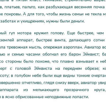
в, платьев, пальто, как разбухающая весенняя почка
е покровы. А для того, чтобы жизнь семьи не текла м
заботах и ухищрениях, нужны были деньги.
ный гул мотора кружил голову. Еще быстрее, чем
землей аппарат, быстрее винта, делающего сотни
ела тревожная мысль, опережая аэроплан. Авиатор в
ью и семью часами обогнал его барон Эйквист; б
 со стороны было похоже, что плавно взмывает к не
ерт с головой Эйквиста на переднем обрезе; к
соту; в голубом небе были еще видны тонкие очерта
совершенно отчетливо, глядя снизу вверх, авиатор увид
аппарата из мелькающего прозрачного круга,
 в ясно обрисованные неподвижные лопасти.