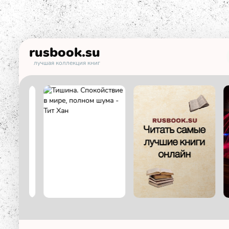
rusbook
.su
лучшая коллекция книг