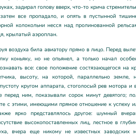
руках, задирал голову вверх, что-то крича стремител
 затем все пропадало, и опять в пустынной тишин
орной колокольни несся над пролинованной рельса
дя, крылатый аэроплан.
уя воздуха била авиатору прямо в лицо. Перед выл
лку коньяку, но не опьянел, а только начал особе
сознавать все: свое положение состязающегося на к
етчика, высоту, на которой, параллельно земле, н
устоту кругом аппарата, стоголосый рев мотора и 
е перед ним, показывали сорок минут девятого; по
те с этими, имеющими прямое отношение к успеху и
акже ярко представлялось другое: шумный вчера
исутствие высокопоставленных лиц, лестное в глуби
уха, вчера еще никому не известных заводских 