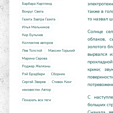
электротех
Барбара Картленд
также в гол
Вокруг Света
то назвал ш
Газета Завтра Газета
Илья Мельников
Солнце сел
Кир Булычев
облаков, 
Коллектив авторов
золотого бл
Лев Толстой
Максим Горький
вырвался и
Марина Серова
прохладной
Роджер Желязны
крики; зв
Рэй Брэдбери
Сборник
поверхнос
Сергей Зверев
Стивен Кинг
потревоженн
неизвестен Автор
С наступл
Показать все теги
больших стр
Сначала яв