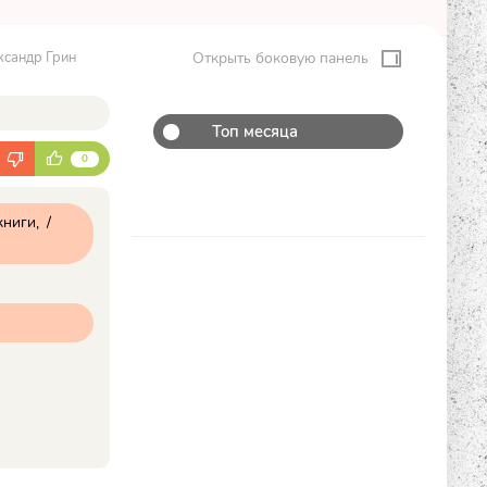
ксандр Грин
Открыть боковую панель
Топ месяца
К
0
книги
/