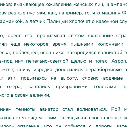
ников; вызывающее оживление женских лиц, шампанск
ову разные пустяки, как, например, то, что машину 
арманкой, а летчик Палицын хлопочет о казенной слу
о, ореол его, пронизывая светом сказочные стр
сиял еще некоторое время пышными колоннами 
еска, побледнел, осел ниже, загородился волнистой т
з-под них пепельно-светлой щелью и погас. Аэроп
 мгле; снизу изредка доносились неразборчивые в
уки эти, подымаясь на высоту, словно водяные 
ти озера, казались призрачными голосами про
ого в своем величии.
ением темноты авиатор стал волноваться. Рой м
ахов летел рядом с ним, заглядывая в воспаленные в
илось опасение, что он собьется с дороги, зате