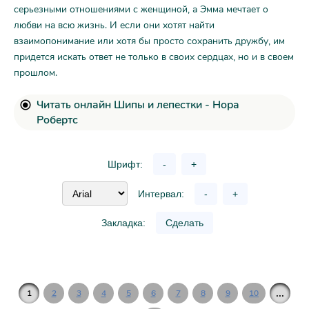
серьезными отношениями с женщиной, а Эмма мечтает о
любви на всю жизнь. И если они хотят найти
взаимопонимание или хотя бы просто сохранить дружбу, им
придется искать ответ не только в своих сердцах, но и в своем
прошлом.
Читать онлайн Шипы и лепестки - Нора
Робертс
Шрифт:
-
+
Интервал:
-
+
Закладка:
Сделать
...
1
2
3
4
5
6
7
8
9
10