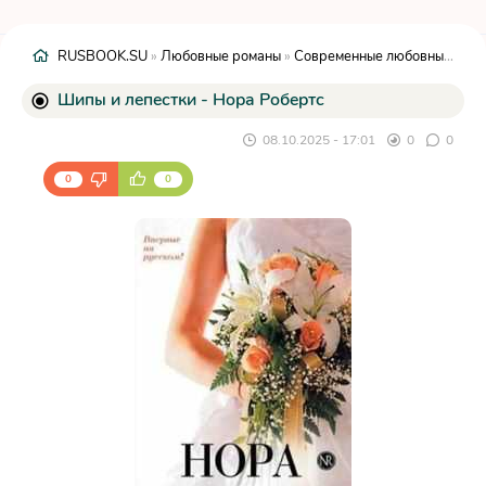
RUSBOOK.SU
»
Любовные романы
»
Современные любовные романы
Шипы и лепестки - Нора Робертс
08.10.2025 - 17:01
0
0
0
0