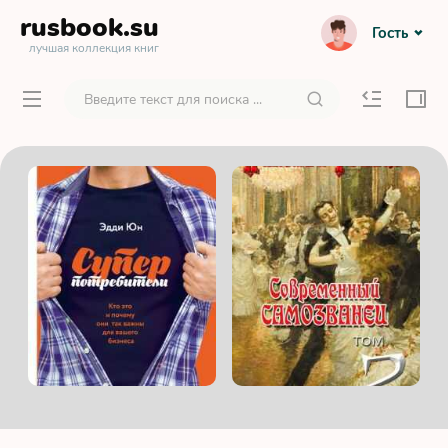
rusbook
.su
Гость
лучшая коллекция книг