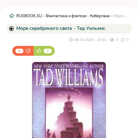
RUSBOOK.SU
»
Фантастика и фэнтези
»
Киберпанк
» Море серебряного света - Тед Уильямс
Море серебряного света - Тед Уильямс
08.10.2025 - 10:01
3
0
0
0