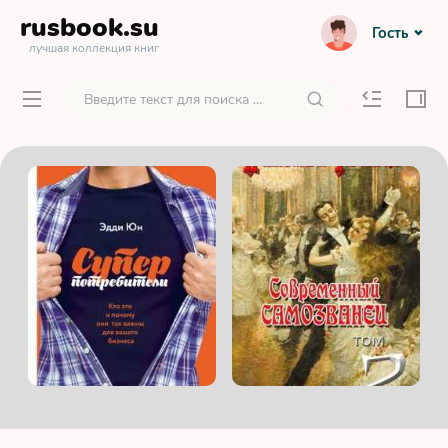
rusbook
.su
Гость
лучшая коллекция книг