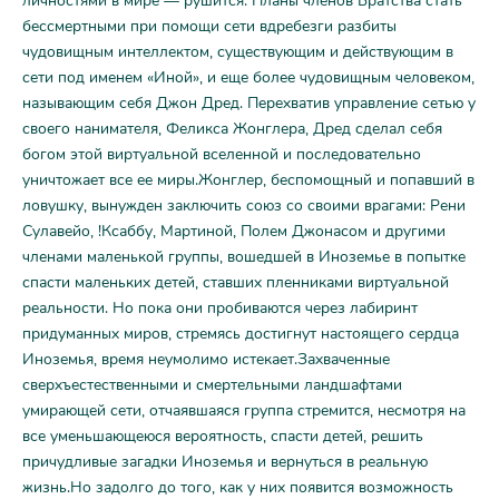
личностями в мире — рушится. Планы членов Братства стать
бессмертными при помощи сети вдребезги разбиты
чудовищным интеллектом, существующим и действующим в
сети под именем «Иной», и еще более чудовищным человеком,
называющим себя Джон Дред. Перехватив управление сетью у
своего нанимателя, Феликса Жонглера, Дред сделал себя
богом этой виртуальной вселенной и последовательно
уничтожает все ее миры.Жонглер, беспомощный и попавший в
ловушку, вынужден заключить союз со своими врагами: Рени
Сулавейо, !Ксаббу, Мартиной, Полем Джонасом и другими
членами маленькой группы, вошедшей в Иноземье в попытке
спасти маленьких детей, ставших пленниками виртуальной
реальности. Но пока они пробиваются через лабиринт
придуманных миров, стремясь достигнут настоящего сердца
Иноземья, время неумолимо истекает.Захваченные
сверхъестественными и смертельными ландшафтами
умирающей сети, отчаявшаяся группа стремится, несмотря на
все уменьшающеюся вероятность, спасти детей, решить
причудливые загадки Иноземья и вернуться в реальную
жизнь.Но задолго до того, как у них появится возможность