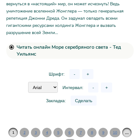
вернуться в «настоящий» мир, он может исчезнуть! Ведь
уничтожение вселенной Жонглера — только генеральная
репетиция Джонни Дреда. Он задумал овладеть всеми
гигантскими ресурсами холдинга Жонглера и вызвать
разрушение всей Земли…
Читать онлайн Море серебряного света - Тед
Уильямс
Шрифт:
-
+
Интервал:
-
+
Закладка:
Сделать
...
1
2
3
4
5
6
7
8
9
10