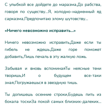
С улыбкой все дойдете до маразма,До рабства,
говоря по существу…Я, холодно-надменный яд
сарказма,Предпочитаю злому шутовству…
«Ничего невозможно исправить…»
Ничего невозможно исправить,Даже если ты
гибель не ждешь.Даже горе поможет
добавить,Лишь печаль в эту жалкую ложь.
Забывая и вновь вспоминаяТы неясные тени
творишь,И о будущем все-таки
зная,Погружаешься в звездную тишь.
Ты допишешь осенние строки,Будешь пить из
бокала тоскиЗа покой самых близких-далеких…