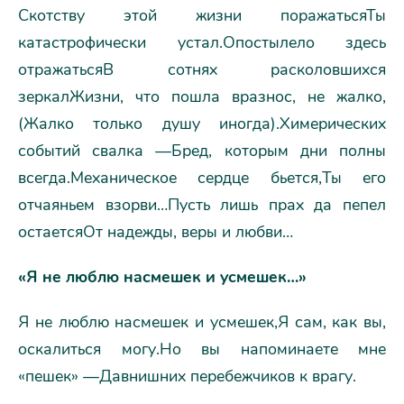
Скотству этой жизни поражатьсяТы
катастрофически устал.Опостылело здесь
отражатьсяВ сотнях расколовшихся
зеркалЖизни, что пошла вразнос, не жалко,
(Жалко только душу иногда).Химерических
событий свалка —Бред, которым дни полны
всегда.Механическое сердце бьется,Ты его
отчаяньем взорви…Пусть лишь прах да пепел
остаетсяОт надежды, веры и любви…
«Я не люблю насмешек и усмешек…»
Я не люблю насмешек и усмешек,Я сам, как вы,
оскалиться могу.Но вы напоминаете мне
«пешек» —Давнишних перебежчиков к врагу.