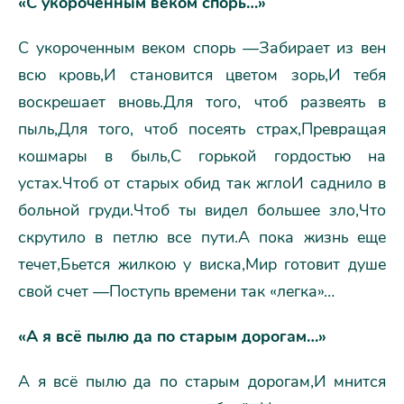
«С укороченным веком спорь…»
С укороченным веком спорь —Забирает из вен
всю кровь,И становится цветом зорь,И тебя
воскрешает вновь.Для того, чтоб развеять в
пыль,Для того, чтоб посеять страх,Превращая
кошмары в быль,С горькой гордостью на
устах.Чтоб от старых обид так жглоИ саднило в
больной груди.Чтоб ты видел большее зло,Что
скрутило в петлю все пути.А пока жизнь еще
течет,Бьется жилкою у виска,Мир готовит душе
свой счет —Поступь времени так «легка»…
«А я всё пылю да по старым дорогам…»
А я всё пылю да по старым дорогам,И мнится