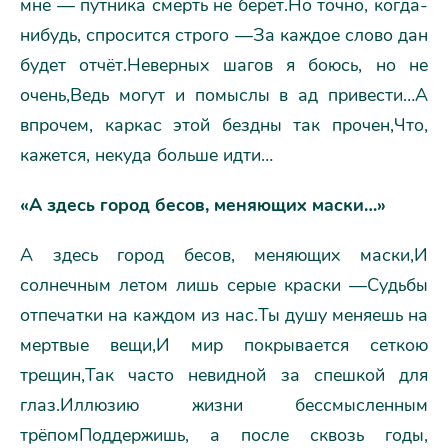
мне — путника смерть не берёт.Но точно, когда-
нибудь, спросится строго —За каждое слово дан
будет отчёт.Неверных шагов я боюсь, но не
очень,Ведь могут и помыслы в ад привести…А
впрочем, каркас этой бездны так прочен,Что,
кажется, некуда больше идти…
«А здесь город бесов, меняющих маски…»
А здесь город бесов, меняющих маски,И
солнечным летом лишь серые краски —Судьбы
отпечатки на каждом из нас.Ты душу меняешь на
мертвые вещи,И мир покрывается сеткою
трещин,Так часто невидной за спешкой для
глаз.Иллюзию жизни бессмысленным
трёпомПоддержишь, а после сквозь годы,