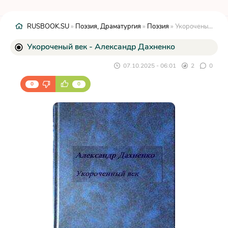
RUSBOOK.SU
»
Поэзия, Драматургия
»
Поэзия
» Укороченый век - Александр Дахненко
Укороченый век - Александр Дахненко
07.10.2025 - 06:01
2
0
0
0