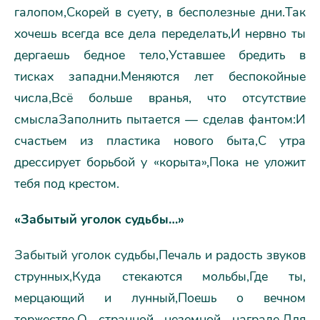
галопом,Скорей в суету, в бесполезные дни.Так
хочешь всегда все дела переделать,И нервно ты
дергаешь бедное тело,Уставшее бредить в
тисках западни.Меняются лет беспокойные
числа,Всё больше вранья, что отсутствие
смыслаЗаполнить пытается — сделав фантом:И
счастьем из пластика нового быта,С утра
дрессирует борьбой у «корыта»,Пока не уложит
тебя под крестом.
«Забытый уголок судьбы…»
Забытый уголок судьбы,Печаль и радость звуков
струнных,Куда стекаются мольбы,Где ты,
мерцающий и лунный,Поешь о вечном
торжестве,О странной неземной награде,Для