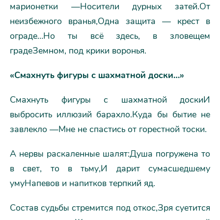
марионетки —Носители дурных затей.От
неизбежного вранья,Одна защита — крест в
ограде…Но ты всё здесь, в зловещем
градеЗемном, под крики воронья.
«Смахнуть фигуры с шахматной доски…»
Смахнуть фигуры с шахматной доскиИ
выбросить иллюзий барахло.Куда бы бытие не
завлекло —Мне не спастись от горестной тоски.
А нервы раскаленные шалят:Душа погружена то
в свет, то в тьму,И дарит сумасшедшему
умуНапевов и напитков терпкий яд.
Состав судьбы стремится под откос,Зря суетится