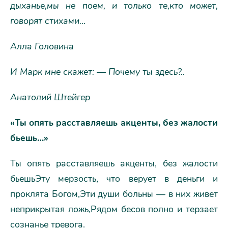
дыханье,
мы не поем, и только те,
кто может,
говорят стихами…
Алла Головина
И Марк мне скажет: — Почему ты здесь?..
Анатолий Штейгер
«Ты опять расставляешь акценты, без жалости
бьешь…»
Ты опять расставляешь акценты, без жалости
бьешьЭту мерзость, что верует в деньги и
проклята Богом,Эти души больны — в них живет
неприкрытая ложь,Рядом бесов полно и терзает
сознанье тревога.