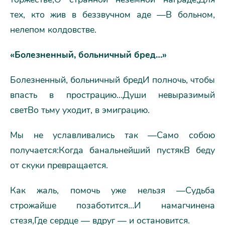
тех, кто жив в беззвучном аде —В больном,
нелепом колдовстве.
«Болезненный, больничный бред…»
Болезненный, больничный бредИ полночь, чтобы
впасть в прострацию…Души невыразимый
светВо тьму уходит, в эмиграцию.
Мы не уславливались
так
—Само собою
получается:Когда банальнейший пустякВ беду
от скуки превращается.
Как жаль, помочь уже нельзя —Судьба
строжайше позаботится…И намагчинена
стезя,Где сердце — вдруг — и остановится.