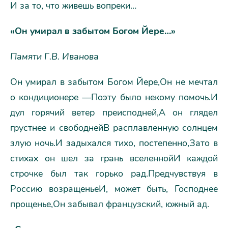
И за то, что живешь вопреки…
«Он умирал в забытом Богом Йере…»
Памяти Г.В. Иванова
Он умирал в забытом Богом Йере,Он не мечтал
о кондиционере —Поэту было некому помочь.И
дул горячий ветер преисподней,А он глядел
грустнее и свободнейВ расплавленную солнцем
злую ночь.И задыхался тихо, постепенно,Зато в
стихах он шел за грань вселеннойИ каждой
строчке был так горько рад.Предчувствуя в
Россию возращеньеИ, может быть, Господнее
прощенье,Он забывал французский, южный ад.