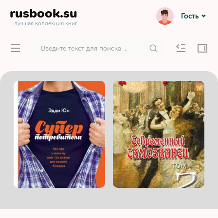
rusbook
.su
Гость
лучшая коллекция книг