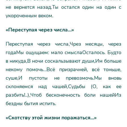
не вернется назад.Ты остался один на один с
укороченным веком.
«Переступая через числа…»
Переступая через числа,Чрез месяцы, через
годаМы ощущаем: мало смыслаОсталось. Будто
в никуда,В ночи соскальзывают души,Им больше
некому помочь…Всё призрачней, всё тоньше,
суше,И пустоты не превозмочь.Мы вновь
склоняемся над чашей,Судьбы (О, как ее
разбить!..),Чтоб бесконечность боли нашейИз
бездны бытия испить.
«Скотству этой жизни поражаться…»