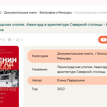
U
»
Документальные книги
»
Биографии и Мемуары
» Ленинградская утопия. Авангард в архитектуре Сев
дская утопия. Авангард в архитектуре Северной столицы - 
на
7:01
2
0
0
Документальные книги
/
Биогр
Категория:
Мемуары
Ленинградская утопия. Авангар
Название:
архитектуре Северной столицы
Автор:
Елена Первушина
Год:
2012