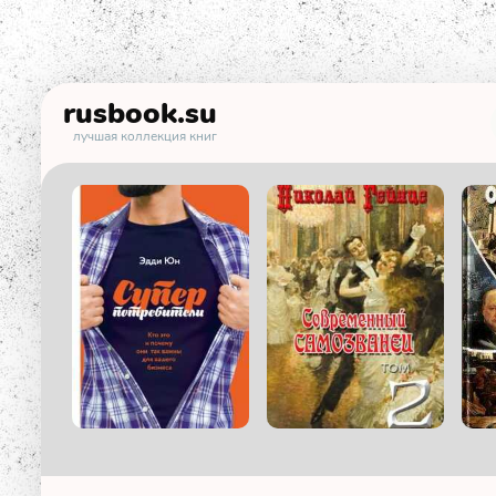
rusbook
.su
лучшая коллекция книг