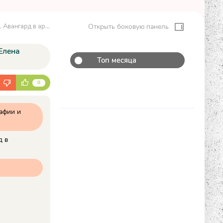
ерной столицы - Елена Первушина
Открыть боковую панель
Елена
Топ месяца
К
0
афии и
д в