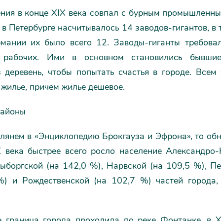
ения в конце XIX века совпал с бурным промышленн
 в Петербурге насчитывалось 14 заводов-гигантов, в 
рмании их было всего 12. Заводы-гиганты требова
а рабочих. Ими в основном становились бывшие 
 деревень, чтобы попытать счастья в городе. Всем
жилье, причем жилье дешевое.
районы
лянем в «Энциклопедию Брокгауза и Эфрона», то об
X века быстрее всего росло население Александро-
ыборгской (на 142,0 %), Нарвской (на 109,5 %), П
%) и Рождественской (на 102,7 %) частей города, 
ке граница города проходила по реке Фонтанке, в X