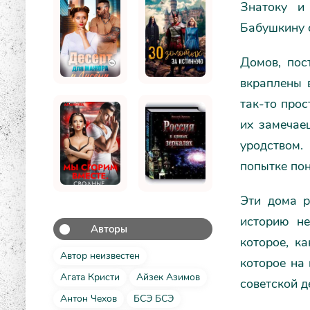
Знатоку и
Бабушкину 
Домов, пос
вкраплены 
так-то прос
их замечае
уродством. 
попытке пон
Эти дома р
историю не
Авторы
которое, к
Автор неизвестен
которое на 
Агата Кристи
Айзек Азимов
советской д
Антон Чехов
БСЭ БСЭ