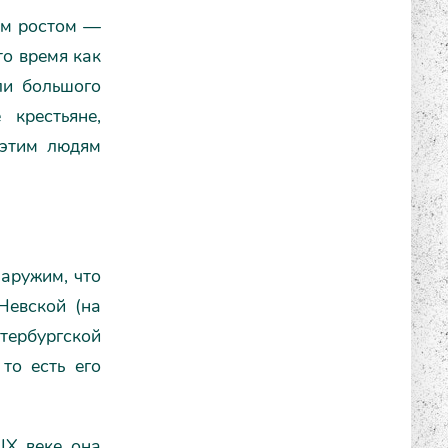
ым ростом —
то время как
ли большого
крестьяне,
 этим людям
наружим, что
Невской (на
етербургской
то есть его
IX веке она