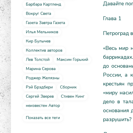
Давайте пог
Барбара Картленд
Вокруг Света
Глава 1
Газета Завтра Газета
Илья Мельников
Петроград в
Кир Булычев
«Весь мир 
Коллектив авторов
баррикадах.
Лев Толстой
Максим Горький
до основан
Марина Серова
России, а 
Роджер Желязны
крестьян п
Рэй Брэдбери
Сборник
«миру насил
Сергей Зверев
Стивен Кинг
дело в тал
неизвестен Автор
основания д
Показать все теги
разрушить?