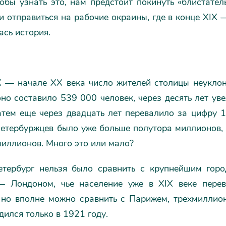
обы узнать это, нам предстоит покинуть «блистате
и отправиться на рабочие окраины, где в конце XIX
ась история.
X — начале XX века число жителей столицы неуклон
но составило 539 000 человек, через десять лет ув
атем еще через двадцать лет перевалило за цифру 1
петербуржцев было уже больше полутора миллионов, 
иллионов. Много это или мало?
етербург нельзя было сравнить с крупнейшим гор
— Лондоном, чье население уже в XIX веке пере
 но вполне можно сравнить с Парижем, трехмиллио
дился только в 1921 году.